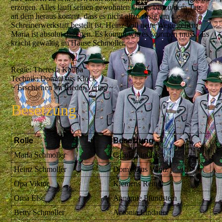
erzogen. Alles läuft seinen gewohnten Gang, bis zu dem Tag,
an dem heraus kommt, dass es nicht allzu rosig um die
Schreinerwerkstatt bestellt ist. Heinz will neue Wege gehen.
Maria ist absolut dagegen. Es kommt wie es kommen muss. Es
kracht gewaltig im Hause Schmoller.
Regie: Theresia Kouba
Technik: Dominikus Klöck
~ Erschienen im Rieder Verlag ~
Besetzung
Rolle
Besetzung
Maria Schmoller
Carola Lindauer
Heinz Schmoller
Dominikus Wintz
Opa Viktor
Klemens Reindl
Oma Else
Annemie Pfundstein
Betty Schmoller
Antonia Lindauer