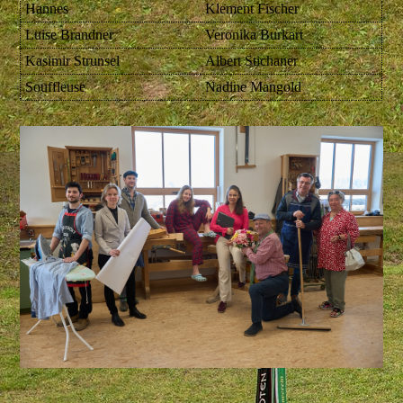
Hannes
Klement Fischer
Luise Brandner
Veronika Burkart
Kasimir Strunsel
Albert Stichaner
Souffleuse
Nadine Mangold