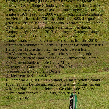
Trachtenvereinigung (OTV) war unser Verein maßgeblich
beteiligt. Das 40jährige Gründungsfest wurde mit dem Gaufest
gefeiert. 1964 wurde unsere jetzige Fahne eingeweiht. Die
Gaufeste 1978, 1998 und 2008 waren machtvolle Bekenntnisse
zur Heimat, ebenso das 75jährige Jubiläum 1983, das groß
gefeiert wurde. Im Jahr 2015 fand eine Nachweihe statt. Für die
OTV führten wir noch folgende Veranstaltungen durch:
Gaujugendtage 2003 und 2013, Gausingen, Gaujugendsingen,
Gauplattlerprobe, Gauversammlung sowie den
Gauheimatabend fürs Bayerische Fernsehen. Im Jahre 2018
durften wir verbunden mit dem 110-jährigen Gründungsfest das
Treffen der Historischen Trachten von Altbayern feiern.
Der Verein war bzw. ist im Gauauschuss durch folgende
Personen vertreten: Franz Mangold (2. Gauvorstand), Martin
Fritz (Gauvorplattler), sowie Georg Mangold
(Gauvorstand/Gauehrenvorstand), Franz Mangold
(Gaujugendwart) und Franz Degele
(Gebietsvertreter/Gaukassier).
18 Jahre war August Bauer Vorstand, 21 Jahre Anton Schmid,
18 Jahre Franz Degele und seit 2009 ist Anton Niklas jun. ein
würdiger Nachfolger und leitet die Geschicke des Vereins
Derzeit zählt der Verein 300 Mitglieder, davon 18
Ehrenmitglieder.