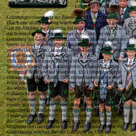
„Gebirgs-Trachten-
Erhaltungs-Verein Edelweiß
Bad Kohlgrub".
Gründungsvorstand war der Bauernsohn Michael Degele.
Durch eine straffe Führung wurde das Ansehen immer größer
und die Aufgabe der Erhaltung der bodenständigen Tracht und
das heimischen Brauchtums immer gefestigter. Bei der
Gründung des Gauverbandes II, mit Sitz in Murnau, zählte der
Verein zu den Gründern. Dem Gauausschuß gehörten aus
unserem Ort an: Franz Mangold (Pulfn-Franz), 2. Gauvorstand,
August Bauer und Franz Schedler als Beisitzer.
1921 konnten wie unsere Fahne weihen, wobei sich 38 Vereine
beteiligten und sich der Trachtenverein Murnau als Pate zu
Verfügung stellte und bis heute steht. 1923 führte der Verein
erstmals ein Gaufest durch. 1928 erlebte das schon vor dem
Krieg erfolgreiche Theaterspiel einen neuen Aufschwung. In
der Waldschlucht wurde eine Freilichtbühne erbaut und
Volksstücke aufgeführt. Das Theaterspielen wird auch heute
noch in unserem Verein gepflegt, und die heiteren wie auch
ernsten Stücke sind vom Veranstaltungskalender nicht mehr
wegzudenken. Jährlich werden 35 bis 40 Theater von vier
Theatergruppen aufgeführt. 1932 führte der Verein das Gaufest
des Gauverbandes II durch. 1934 wurde für die gefallenen
Mitglieder des Gauverbandes II auf dem Hinteren Hörnle ein
Gedenkkreuz errichtet. Bei der Gründung der Oberländer