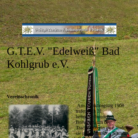
G.T.E.V.
"E
delweiß" Bad
Kohlgrub e.V.
Vereinschronik
Am Dreikönigstag 1908
trafen sich 31
heimatverbundene
Burschen, um den
Trachtenverein zu gründen.
sie gaben ihm den Namen